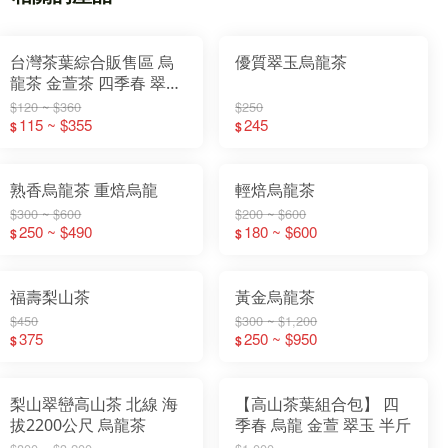
台灣茶葉綜合販售區 烏
優質翠玉烏龍茶
龍茶 金萱茶 四季春 翠玉
茶 綠茶 紅茶
$120 ~ $360
$250
115 ~ $355
245
$
$
熟香烏龍茶 重焙烏龍
輕焙烏龍茶
$300 ~ $600
$200 ~ $600
250 ~ $490
180 ~ $600
$
$
福壽梨山茶
黃金烏龍茶
$450
$300 ~ $1,200
375
250 ~ $950
$
$
梨山翠巒高山茶 北線 海
【高山茶葉組合包】 四
拔2200公尺 烏龍茶
季春 烏龍 金萱 翠玉 半斤