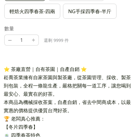
輕焙火四季春茶-四兩
NG手採四季春-半斤
數量
–
+
還剩 9999 件
⭐ 茶廠直營｜自有茶園｜自產自銷 ⭐
崧喬茶業擁有自家茶園與製茶廠，從茶園管理、採收、製茶
到包裝，全程一條龍生產，嚴格把關每一道工序，讓您喝到
最安心、最實在的好茶。
本商品為機械採收茶葉，自產自銷，省去中間商成本，以最
實惠的價格提供優質台灣好茶。
🏆 老闆真心推薦：
【冬片四季春】
🍵 四季春茶特色