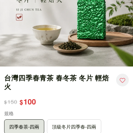
台灣四季春青茶 春冬茶 冬片 輕焙
火
100
150
$
$
規格
四季春茶-四兩
頂級冬片四季春-四兩