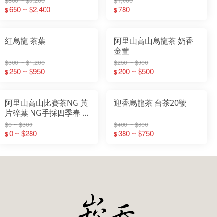
$800 ~ $3,200
$1,000
650 ~ $2,400
780
$
$
紅烏龍 茶葉
阿里山高山烏龍茶 奶香
金萱
$300 ~ $1,200
$250 ~ $600
250 ~ $950
200 ~ $500
$
$
阿里山高山比賽茶NG 黃
迎香烏龍茶 台茶20號
片碎葉 NG手採四季春 茶
枝 茶葉 烏龍茶 (300g包)
$0 ~ $300
$400 ~ $800
0 ~ $280
380 ~ $750
$
$