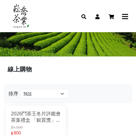
線上購物
排序
2026鬥茶王冬片評鑑會
茶葉禮盒 「銀質獎」、
「銅質獎」冬片比賽茶
$1,000
茶葉
800
$