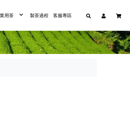
業用茶
製茶過程
客服專區
紅茶
綠茶
青茶
烏龍茶
免濾茶包
冷泡茶包
普洱茶
蕎麥茶