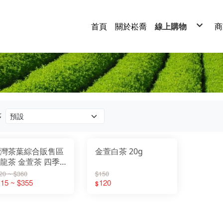
首頁
關於崧喬
線上購物
商
紅茶
烏龍茶
四季春茶
綠茶
白茶
蕎麥茶
茶葉禮盒
茶包系列
茶粉系列
經典茶系列
序
灣茶葉綜合販售區
金萱白茶 20g
龍茶 金萱茶 四季
 翠玉茶 綠茶 紅茶
20 ~ $360
$150
15 ~ $355
120
$