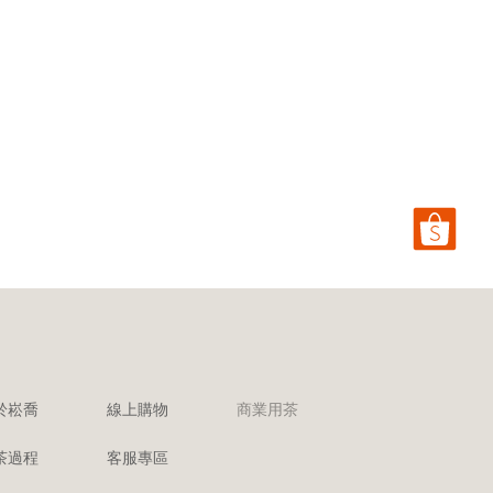
於崧喬
線上購物
商業用茶
茶過程
客服專區