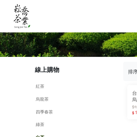
線上購物
排
紅茶
台
烏龍茶
烏
春
$1
四季春茶
1
$
綠茶