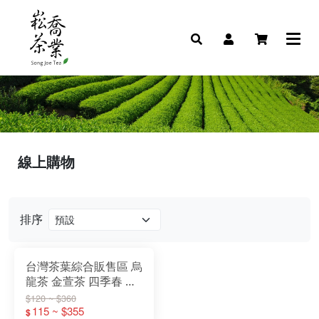
線上購物
排序
台灣茶葉綜合販售區 烏
龍茶 金萱茶 四季春 翠
玉茶 綠茶 紅茶
$120 ~ $360
115 ~ $355
$