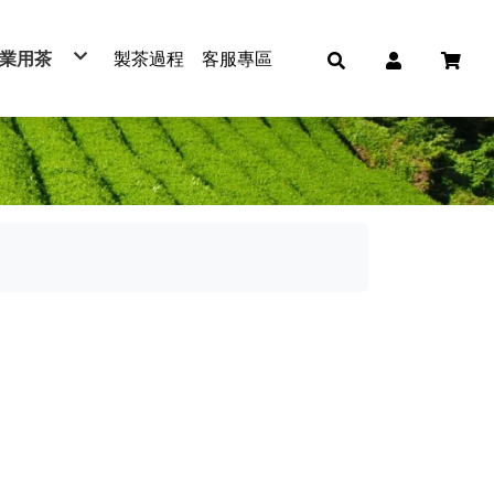
業用茶
製茶過程
客服專區
紅茶
綠茶
青茶
烏龍茶
免濾茶包
冷泡茶包
普洱茶
蕎麥茶