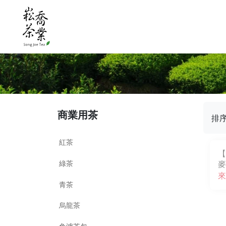
商業用茶
排
紅茶
【
綠茶
麥
來
青茶
烏龍茶