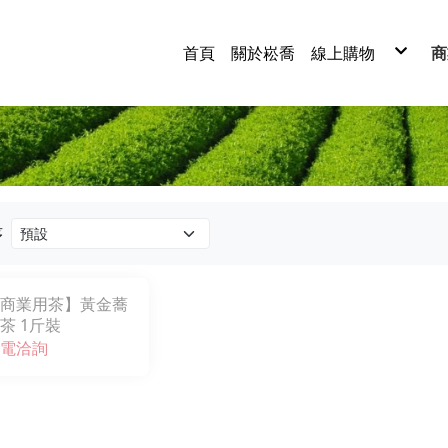
首頁
關於崧喬
線上購物
商
紅茶
烏龍茶
四季春茶
綠茶
白茶
蕎麥茶
茶葉禮盒
茶包系列
茶粉系列
經典茶系列
序
商業用茶】黃金蕎
茶 1斤裝
電洽詢