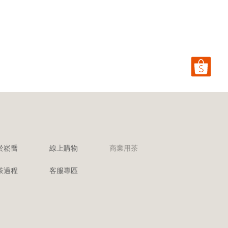
於崧喬
線上購物
商業用茶
茶過程
客服專區