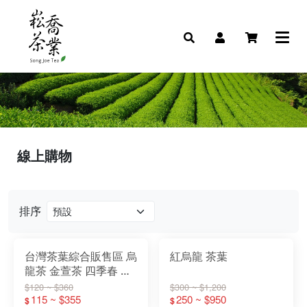
線上購物
排序
台灣茶葉綜合販售區 烏
紅烏龍 茶葉
龍茶 金萱茶 四季春 翠
玉茶 綠茶 紅茶
$120 ~ $360
$300 ~ $1,200
115 ~ $355
250 ~ $950
$
$