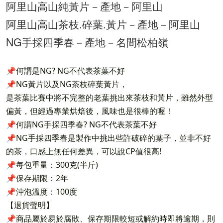
阿里山高山純黃片－產地－阿里山
阿里山高山茶枝.碎葉.黃片－產地－阿里山
NG手採四季春－產地－名間松柏嶺
📌何謂是NG? NG不代表茶葉不好
📌NG黃片以及NG茶枝碎葉黃片，
是茶葉比賽中將不完整的老葉挑出來茶枝和黃片，雖然外型
偏黃，但經過專業烘焙後，風味也是很棒的喔！
📌何謂NG手採四季春? NG不代表茶葉不好
📌NG手採四季春是製作中挑出些許破碎的葉子，並非不好
的茶，口感上無任何差異，可以說CP值很高!
📌每包重量：300克(半斤)
📌保存期限：2年
📌沖泡溫度：100度
【退貨聲明】
📌商品屬於易於腐敗、保存期限較短或解約時即將逾期，則