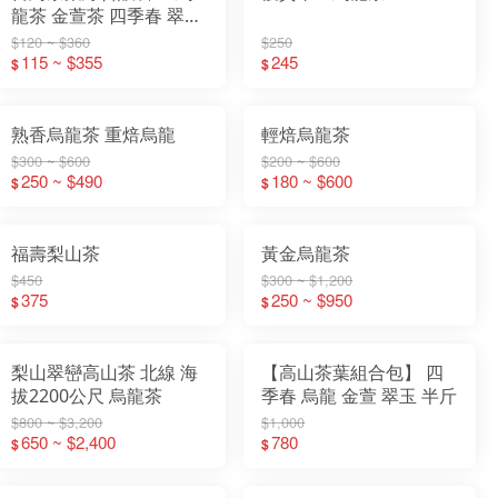
龍茶 金萱茶 四季春 翠玉
茶 綠茶 紅茶
$120 ~ $360
$250
115 ~ $355
245
$
$
熟香烏龍茶 重焙烏龍
輕焙烏龍茶
$300 ~ $600
$200 ~ $600
250 ~ $490
180 ~ $600
$
$
福壽梨山茶
黃金烏龍茶
$450
$300 ~ $1,200
375
250 ~ $950
$
$
梨山翠巒高山茶 北線 海
【高山茶葉組合包】 四
拔2200公尺 烏龍茶
季春 烏龍 金萱 翠玉 半斤
$800 ~ $3,200
$1,000
650 ~ $2,400
780
$
$