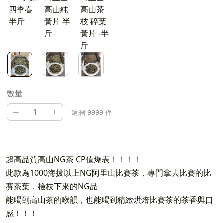
四季春
高山純
高山茶
半斤
黃片 半
枝 碎葉
斤
黃片 -半
斤
數量
–
+
還剩 9999 件
超高品質高山NG茶 CP值爆表！！！！
此款為1000海拔以上NG阿里山比賽茶，專門拿去比賽的比
賽茶葉，檢枝下來的NG品
能喝到高山茶的喉韻，也能喝到精緻烘焙比賽茶的茶香與口
感！！！