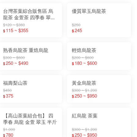
台灣茶葉綜合販售區 烏
優質翠玉烏龍茶
龍茶 金萱茶 四季春 翠玉
茶 綠茶 紅茶
$120 ~ $360
$250
115 ~ $355
245
$
$
熟香烏龍茶 重焙烏龍
輕焙烏龍茶
$300 ~ $600
$200 ~ $600
250 ~ $490
180 ~ $600
$
$
福壽梨山茶
黃金烏龍茶
$450
$300 ~ $1,200
375
250 ~ $950
$
$
【高山茶葉組合包】 四
紅烏龍 茶葉
季春 烏龍 金萱 翠玉 半斤
$1,000
$300 ~ $1,200
780
250 ~ $950
$
$