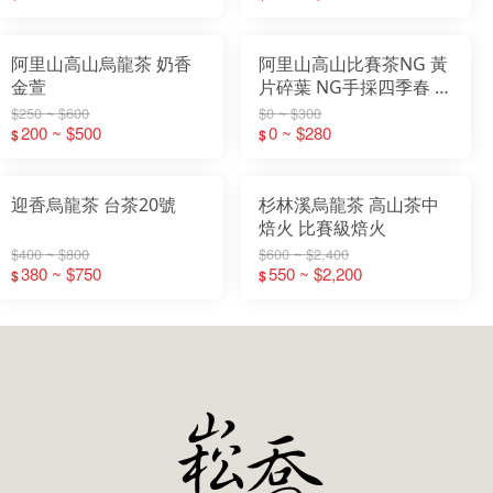
阿里山高山烏龍茶 奶香
阿里山高山比賽茶NG 黃
金萱
片碎葉 NG手採四季春 茶
枝 茶葉 烏龍茶 (300g包)
$250 ~ $600
$0 ~ $300
200 ~ $500
0 ~ $280
$
$
迎香烏龍茶 台茶20號
杉林溪烏龍茶 高山茶中
焙火 比賽級焙火
$400 ~ $800
$600 ~ $2,400
380 ~ $750
550 ~ $2,200
$
$