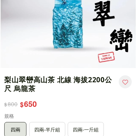
梨山翠巒高山茶 北線 海拔2200公
尺 烏龍茶
650
800
$
$
規格
四兩
四兩-半斤組
四兩-一斤組