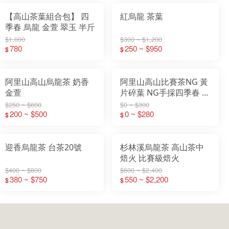
【高山茶葉組合包】 四
紅烏龍 茶葉
季春 烏龍 金萱 翠玉 半斤
$1,000
$300 ~ $1,200
780
250 ~ $950
$
$
阿里山高山烏龍茶 奶香
阿里山高山比賽茶NG 黃
金萱
片碎葉 NG手採四季春 茶
枝 茶葉 烏龍茶 (300g包)
$250 ~ $600
$0 ~ $300
200 ~ $500
0 ~ $280
$
$
迎香烏龍茶 台茶20號
杉林溪烏龍茶 高山茶中
焙火 比賽級焙火
$400 ~ $800
$600 ~ $2,400
380 ~ $750
550 ~ $2,200
$
$