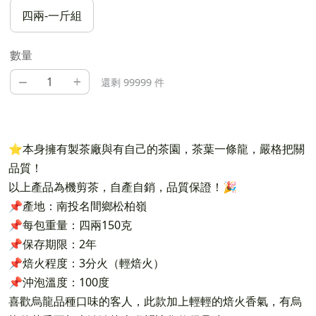
四兩-一斤組
數量
–
+
還剩 99999 件
⭐️本身擁有製茶廠與有自己的茶園，茶葉一條龍，嚴格把關
品質！
以上產品為機剪茶，自產自銷，品質保證！🎉
📌產地：南投名間鄉松柏嶺
📌每包重量：四兩150克
📌保存期限：2年
📌焙火程度：3分火（輕焙火）
📌沖泡溫度：100度
喜歡烏龍品種口味的客人，此款加上輕輕的焙火香氣，有烏