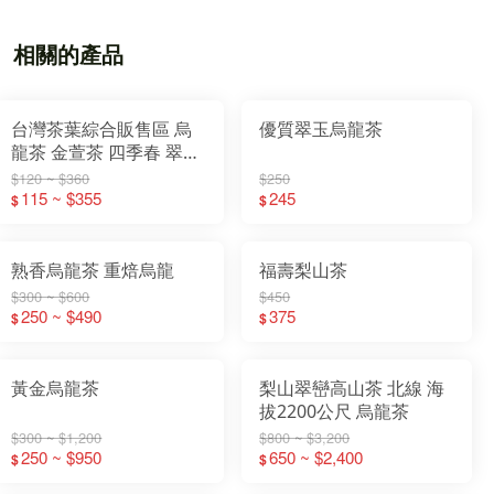
相關的產品
台灣茶葉綜合販售區 烏
優質翠玉烏龍茶
龍茶 金萱茶 四季春 翠玉
茶 綠茶 紅茶
$120 ~ $360
$250
115 ~ $355
245
$
$
熟香烏龍茶 重焙烏龍
福壽梨山茶
$300 ~ $600
$450
250 ~ $490
375
$
$
黃金烏龍茶
梨山翠巒高山茶 北線 海
拔2200公尺 烏龍茶
$300 ~ $1,200
$800 ~ $3,200
250 ~ $950
650 ~ $2,400
$
$