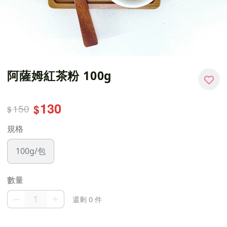
阿薩姆紅茶粉 100g
130
150
$
$
規格
100g/包
數量
–
+
還剩 0 件