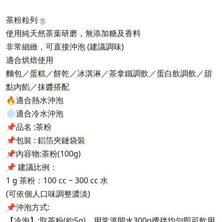
茶粉粒列🍵
使用純天然茶葉研磨，無添加糖及香料
非常細緻，可直接沖泡 (建議調味)
適合烘焙使用
麵包／蛋糕／餅乾／冰淇淋／茶拿鐵調飲／蛋白飲調飲／甜
點內餡／抹醬搭配
🔥適合熱水沖泡
❄️適合冷水沖泡
📌品名 :茶粉
📌包裝 : 鋁箔夾鏈袋裝
📌內容物:茶粉(100g)
📌 建議比例：
1 g 茶粉：100 cc ~ 300 cc 水
(可依個人口味調整濃淡)
📌沖泡方式:
【冷泡】:取茶粉(約5g)，用常溫開水300g攪拌均勻即可飲用