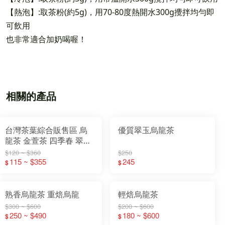
【熱泡】:取茶粉(約5g)，用70-80度熱開水300g攪拌均勻即
可飲用
也非常適合加奶喝喔！
相關的產品
台灣茶葉綜合販售區 烏
優質翠玉烏龍茶
龍茶 金萱茶 四季春 翠玉
茶 綠茶 紅茶
$120 ~ $360
$250
115 ~ $355
245
$
$
熟香烏龍茶 重焙烏龍
輕焙烏龍茶
$300 ~ $600
$200 ~ $600
250 ~ $490
180 ~ $600
$
$