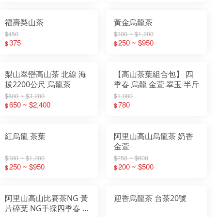
福壽梨山茶
黃金烏龍茶
$450
$300 ~ $1,200
375
250 ~ $950
$
$
梨山翠巒高山茶 北線 海
【高山茶葉組合包】 四
拔2200公尺 烏龍茶
季春 烏龍 金萱 翠玉 半斤
$800 ~ $3,200
$1,000
650 ~ $2,400
780
$
$
紅烏龍 茶葉
阿里山高山烏龍茶 奶香
金萱
$300 ~ $1,200
$250 ~ $600
250 ~ $950
200 ~ $500
$
$
阿里山高山比賽茶NG 黃
迎香烏龍茶 台茶20號
片碎葉 NG手採四季春 茶