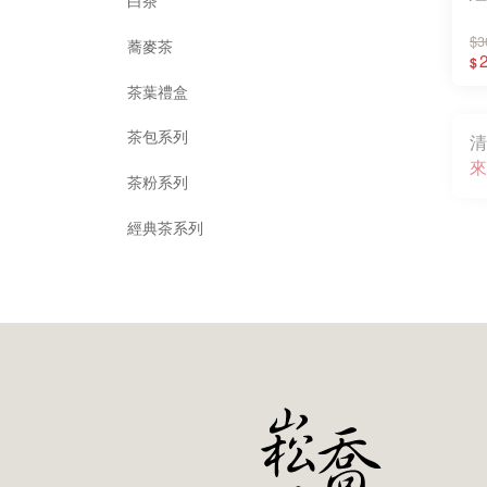
白茶
$3
蕎麥茶
$
茶葉禮盒
茶包系列
清
來
茶粉系列
經典茶系列