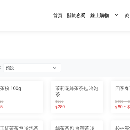
首頁
關於崧喬
線上購物
商
紅茶
烏龍茶
四季春茶
綠茶
白茶
蕎麥茶
茶葉禮盒
茶包系列
茶粉系列
經典茶系列
序
茶粉 100g
茉莉花綠茶茶包 冷泡
四季春
茶
20
$300
$100 ~ 
95
280
80 ~ 
$
$
玉紅茶茶包 冷泡茶
綠茶茶包 台灣茶 冷
杉林溪