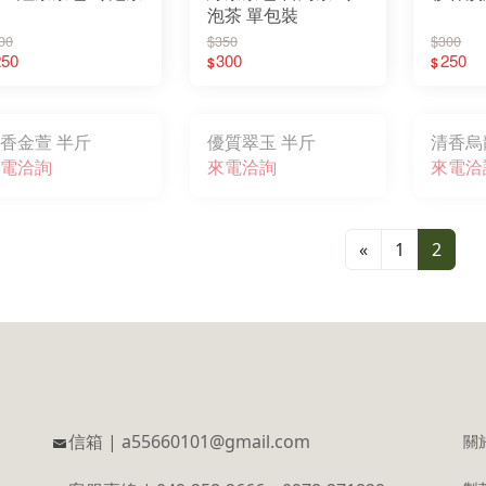
泡茶 單包裝
00
$350
$300
250
300
250
$
$
香金萱 半斤
優質翠玉 半斤
清香烏
電洽詢
來電洽詢
來電洽
«
1
2
信箱 | a55660101@gmail.com
關