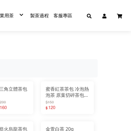
業用茶
製茶過程
客服專區
紅茶
綠茶
青茶
烏龍茶
免濾茶包
冷泡茶包
普洱茶
蕎麥茶
三角立體茶包
蜜香紅茶茶包 冷泡熱
泡茶 原葉切碎茶包
平面茶包
$200
$150
$160
120
$
焙火烏龍茶包
金萱白茶 20g