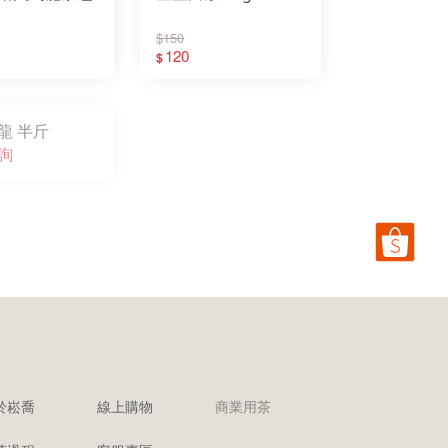
$150
120
$
龍 半斤
詢
於崧喬
線上購物
商業用茶