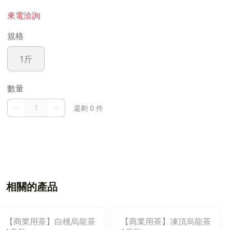
來電洽詢
規格
1斤
數量
–
+
還剩 0 件
相關的產品
【商業用茶】白桃烏龍茶
【商業用茶】凍頂烏龍茶