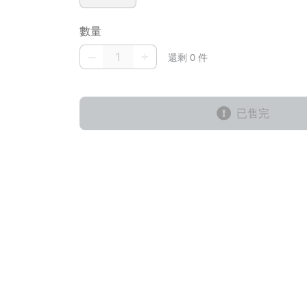
數量
–
+
還剩 0 件
已售完