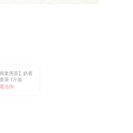
商業用茶】奶香
萱茶 1斤裝
電洽詢