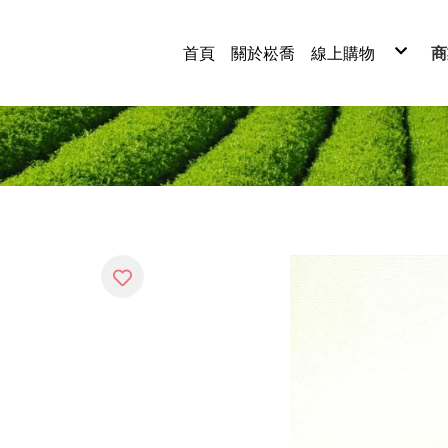
首頁
關於崧喬
線上購物
商
紅茶
烏龍茶
四季春茶
綠茶
白茶
蕎麥茶
茶葉禮盒
茶包系列
茶粉系列
經典茶系列