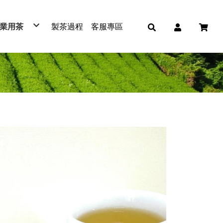
業用茶
製茶過程
客服專區
紅茶
綠茶
青茶
烏龍茶
免濾茶包
冷泡茶包
普洱茶
蕎麥茶