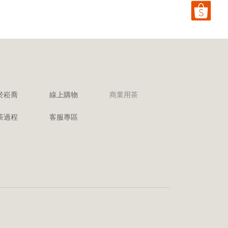
於崧喬
線上購物
商業用茶
茶過程
客服專區