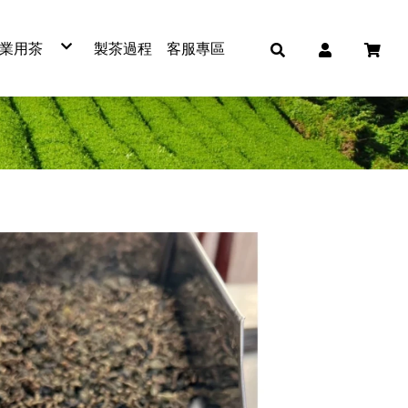
業用茶
製茶過程
客服專區
紅茶
綠茶
青茶
烏龍茶
免濾茶包
冷泡茶包
普洱茶
蕎麥茶