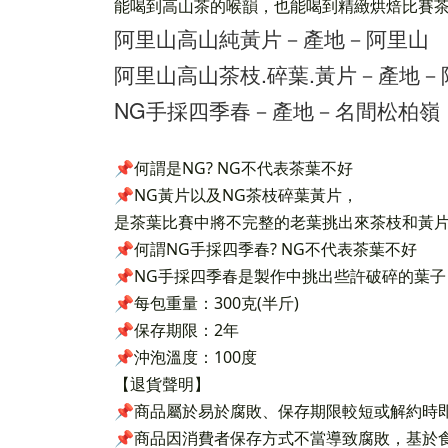
能喝到高山茶的喉韻，也能喝到精緻烘焙比賽
阿里山高山純黃片－產地－阿里山
阿里山高山茶枝.碎葉.黃片－產地－
NG手採四季春－產地－名間松柏嶺
📌何謂是NG? NG不代表茶葉不好
📌NG黃片以及NG茶枝碎葉黃片，
是茶葉比賽中將不完整的老葉挑出來茶枝和黃
📌何謂NG手採四季春? NG不代表茶葉不好
📌NG手採四季春是製作中挑出些許破碎的葉子
📌每包重量：300克(半斤)
📌保存期限：2年
📌沖泡溫度：100度
【退貨聲明】
📌商品屬於易於腐敗、保存期限較短或解約時
📌商品因消費者保存方式不當導致腐敗，基於