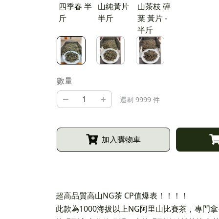
四季春 半
山純黃片
山茶枝 碎
斤
半斤
葉 黃片 -
半斤
數量
–
+
還剩 9999 件
加入購物車
超高品質高山NG茶 CP值爆表！！！！
此款為1000海拔以上NG阿里山比賽茶，專門