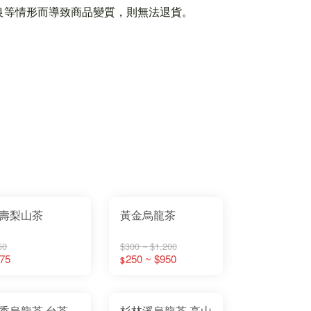
良等情形而導致商品變質，則無法退貨。
壽梨山茶
黃金烏龍茶
50
$300 ~ $1,200
75
250 ~ $950
$
香烏龍茶 台茶
杉林溪烏龍茶 高山