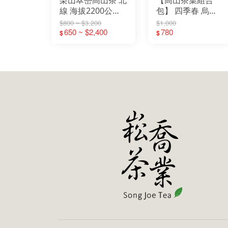
線 海拔2200公尺
包】 四季春 烏龍
烏龍茶
金萱 翠玉 半斤
$800 ~ $3,200
$1,000
650 ~ $2,400
780
$
$