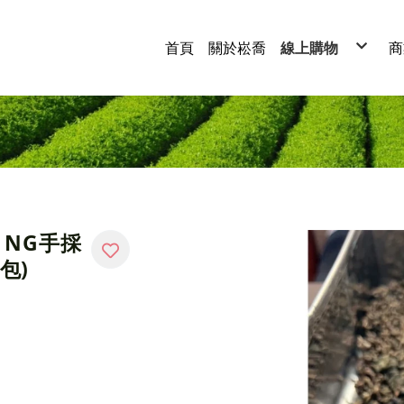
首頁
關於崧喬
線上購物
商
紅茶
烏龍茶
四季春茶
綠茶
白茶
蕎麥茶
茶葉禮盒
茶包系列
茶粉系列
經典茶系列
 NG手採
包)