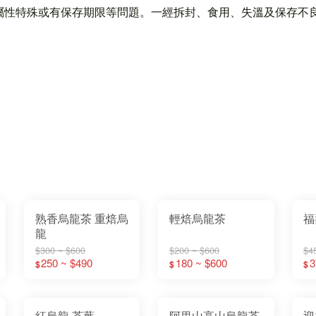
屬性特殊或有保存期限等問題。一經拆封、食用、失溫及保存不
熟香烏龍茶 重焙烏
輕焙烏龍茶
福
龍
$300 ~ $600
$200 ~ $600
$4
250 ~ $490
180 ~ $600
3
$
$
$
紅烏龍 茶葉
阿里山高山烏龍茶
迎