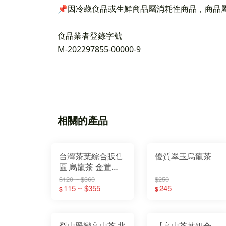
📌因冷藏食品或生鮮商品屬消耗性商品，商品
食品業者登錄字號
M-202297855-00000-9
相關的產品
台灣茶葉綜合販售
優質翠玉烏龍茶
區 烏龍茶 金萱茶
四季春 翠玉茶 綠
$120 ~ $360
$250
茶 紅茶
115 ~ $355
245
$
$
梨山翠巒高山茶 北
【高山茶葉組合