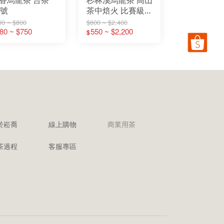
0號
茶中焙火 比賽級焙
火
00 ~ $800
$600 ~ $2,400
80 ~ $750
550 ~ $2,200
$
於崧喬
線上購物
商業用茶
茶過程
客服專區